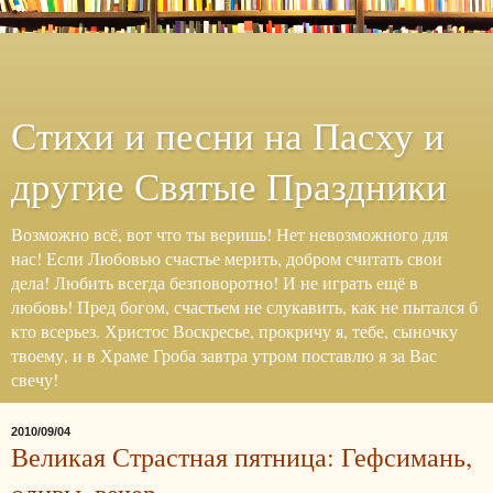
Стихи и песни на Пасху и
другие Святые Праздники
Возможно всё, вот что ты веришь! Нет невозможного для
нас! Если Любовью счастье мерить, добром считать свои
дела! Любить всегда безповоротно! И не играть ещё в
любовь! Пред богом, счастьем не слукавить, как не пытался б
кто всерьез. Христос Воскресье, прокричу я, тебе, сыночку
твоему, и в Храме Гроба завтра утром поставлю я за Вас
свечу!
2010/09/04
Великая Страстная пятница: Гефсимань,
оливы, вечер