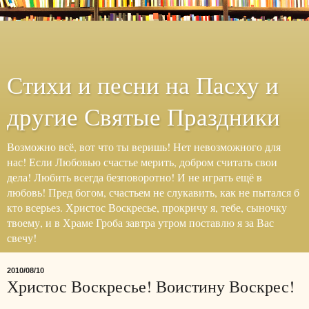
Стихи и песни на Пасху и
другие Святые Праздники
Возможно всё, вот что ты веришь! Нет невозможного для
нас! Если Любовью счастье мерить, добром считать свои
дела! Любить всегда безповоротно! И не играть ещё в
любовь! Пред богом, счастьем не слукавить, как не пытался б
кто всерьез. Христос Воскресье, прокричу я, тебе, сыночку
твоему, и в Храме Гроба завтра утром поставлю я за Вас
свечу!
2010/08/10
Христос Воскресье! Воистину Воскрес!